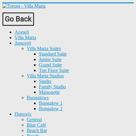
Go Back
Αρχική
Villa Maria
Διαμονή
Villa Maria Suites
Standard Suite
Junior Suite
Grand Suite
Top Floor Suite
Villa Maria Studios
Studio
Family Studio
Maisonette
Bungalows
Bungalow 1
Bungalow 2
Παροχές
General
Blue Café
Beach Bar
Beach