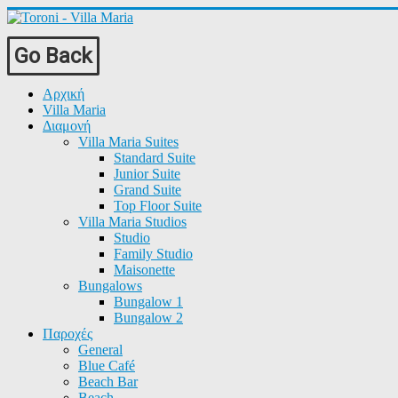
Go Back
Αρχική
Villa Maria
Διαμονή
Villa Maria Suites
Standard Suite
Junior Suite
Grand Suite
Top Floor Suite
Villa Maria Studios
Studio
Family Studio
Maisonette
Bungalows
Bungalow 1
Bungalow 2
Παροχές
General
Blue Café
Beach Bar
Beach