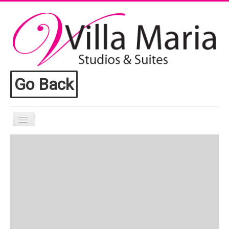
Go Back
Αρχική
Villa Maria
Διαμονή
Παροχές
Toroni
Επικοινωνία