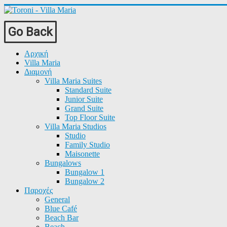
Go Back
Αρχική
Villa Maria
Διαμονή
Villa Maria Suites
Standard Suite
Junior Suite
Grand Suite
Top Floor Suite
Villa Maria Studios
Studio
Family Studio
Maisonette
Bungalows
Bungalow 1
Bungalow 2
Παροχές
General
Blue Café
Beach Bar
Beach