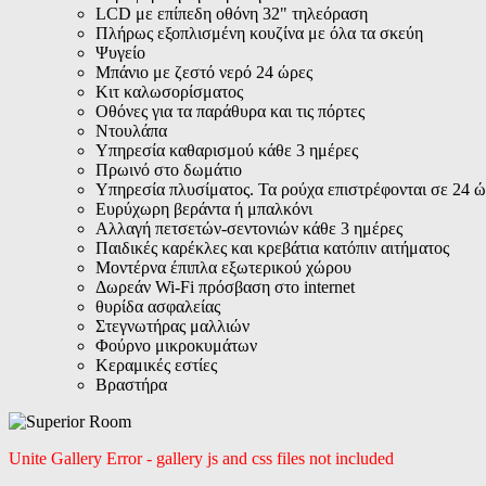
LCD με επίπεδη οθόνη 32" τηλεόραση
Πλήρως εξοπλισμένη κουζίνα με όλα τα σκεύη
Ψυγείο
Μπάνιο με ζεστό νερό 24 ώρες
Κιτ καλωσορίσματος
Οθόνες για τα παράθυρα και τις πόρτες
Ντουλάπα
Υπηρεσία καθαρισμού κάθε 3 ημέρες
Πρωινό στο δωμάτιο
Υπηρεσία πλυσίματος. Τα ρούχα επιστρέφονται σε 24 ώ
Ευρύχωρη βεράντα ή μπαλκόνι
Αλλαγή πετσετών-σεντονιών κάθε 3 ημέρες
Παιδικές καρέκλες και κρεβάτια κατόπιν αιτήματος
Μοντέρνα έπιπλα εξωτερικού χώρου
Δωρεάν Wi-Fi πρόσβαση στο internet
θυρίδα ασφαλείας
Στεγνωτήρας μαλλιών
Φούρνο μικροκυμάτων
Κεραμικές εστίες
Βραστήρα
Unite Gallery Error - gallery js and css files not included