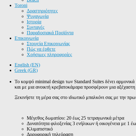
Toroni
Δραστηριότητες
Ψυχαγωγία
Ιστορία
Συνταγές
Παραδοσιακά Προϊόντα
Επικοινωνία
Στοιχεία Επικοινωνίας
Πώς να έρθετε
Χρήσιμες πληροφορίες
English (EN)
Greek (GR)
Το κομψό minimal design των Standard Suites δένει αρμονικ
και με μια ανοικτή κρεβατοκάμαρα προσφέρουν μια αξέχαστη εμ
Ξεκινήστε τη μέρα σας στο ιδιωτικό μπαλκόνι σας με την πρωι
Μέγεθος δωματίου: 20 έως 25 τετραγωνικά μέτρα
Δυνατότητα φιλοξενίας 3 ενήλικων ή οικογένεια με 1 έω
Κλιματιστικό
Δορυφορική τηλεόραση