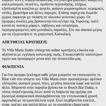
καλλωπισμού, πετσέτες, προϊόντα περιποίησης, πλήρως
εξοπλισμένη κουζίνα με ψυγείο, φούρνο μικροκυμάτων, κεραμικές
εστίες, βραστήρα και άλλες παροχές. Επίσης παρέχεται δωρεάν
χώρος παρκινγκ με σκίαση σε ιδιωτικό γειτονικό χώρο. Οι
όμορφες σουίτες μας βρίσκονται στο κέντρο της Τορώνης, πολύ
κοντά σε σούπερ μάρκετ, ταβέρνες και εστιατόρια,
περιτριγυρισμένες από μοναδικές παραλίες. Στο πιο ιδανικό μέρος
για να εξερευνήσετε τη μαγευτική Χαλκιδική.
ΑΠΕΥΘΕΙΑΣ ΚΡΑΤΗΣΕΙΣ
Το Villa Maria Suites υπόσχεται online κρατήσεις εύκολα και
αξιόπιστα με εγγύηση κατώτερης τιμής. Επωφεληθείτε καλύτερων
τιμών και προσφορών μέσα από την ιστοσελίδα μας.
ΦΙΛΟΞΕΝΙΑ
Για ένα όμορφο ξεκίνημα κάθε μέρα μπορείτε να επισκεφτείτε το
Blue cafe στο ισόγειο του Villa Maria όπου προσφέρουμε φρέσκα
εδέσματα, φυσικοί χυμοί, πίτες, μεγάλη ποικιλία καφέ και πολλά
άλλα. Μπροστά στην παραλία βρίσκεται το Βeach Bar Daluz, ο
τόπος συγκέντρωσης όλων κατά τη διάρκεια της ημέρας για
δροσερά αναψυκτικά απολαμβάνοντας την εντυπωσιακή χρυσή
αμμουδιά με τα κρυστάλλινα νερά. Εκεί σερβίρονται κοκτέιλ,
σνακ, κρέπες και πολλά άλλα, με τη συνοδεία εξαιρετικής