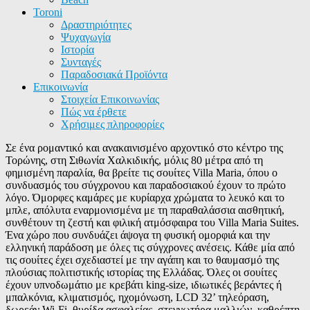
Toroni
Δραστηριότητες
Ψυχαγωγία
Ιστορία
Συνταγές
Παραδοσιακά Προϊόντα
Επικοινωνία
Στοιχεία Επικοινωνίας
Πώς να έρθετε
Χρήσιμες πληροφορίες
Σε ένα ρομαντικό και ανακαινισμένο αρχοντικό στο κέντρο της
Τορώνης, στη Σιθωνία Χαλκιδικής, μόλις 80 μέτρα από τη
φημισμένη παραλία, θα βρείτε τις σουίτες Villa Maria, όπου ο
συνδυασμός του σύγχρονου και παραδοσιακού έχουν το πρώτο
λόγο. Όμορφες καμάρες με κυρίαρχα χρώματα το λευκό και το
μπλε, απόλυτα εναρμονισμένα με τη παραθαλάσσια αισθητική,
συνθέτουν τη ζεστή και φιλική ατμόσφαιρα του Villa Maria Suites.
Ένα χώρο που συνδυάζει άψογα τη φυσική ομορφιά και την
ελληνική παράδοση με όλες τις σύγχρονες ανέσεις. Κάθε μία από
τις σουίτες έχει σχεδιαστεί με την αγάπη και το θαυμασμό της
πλούσιας πολιτιστικής ιστορίας της Ελλάδας. Όλες οι σουίτες
έχουν υπνοδωμάτιο με κρεβάτι king-size, ιδιωτικές βεράντες ή
μπαλκόνια, κλιματισμός, ηχομόνωση, LCD 32’ τηλεόραση,
δωρεάν Wi-Fi, θυρίδα ασφαλείας, στεγνωτήρα μαλλιών, καθρέπτη