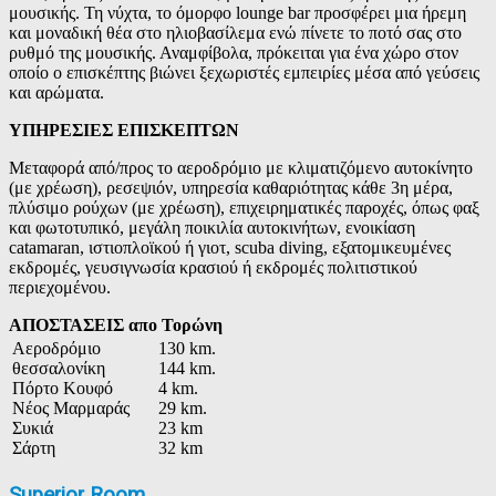
μουσικής. Τη νύχτα, το όμορφο lounge bar προσφέρει μια ήρεμη
και μοναδική θέα στο ηλιοβασίλεμα ενώ πίνετε το ποτό σας στο
ρυθμό της μουσικής. Αναμφίβολα, πρόκειται για ένα χώρο στον
οποίο ο επισκέπτης βιώνει ξεχωριστές εμπειρίες μέσα από γεύσεις
και αρώματα.
ΥΠΗΡΕΣΙΕΣ ΕΠΙΣΚΕΠΤΩΝ
Μεταφορά από/προς το αεροδρόμιο με κλιματιζόμενο αυτοκίνητο
(με χρέωση), ρεσεψιόν, υπηρεσία καθαριότητας κάθε 3η μέρα,
πλύσιμο ρούχων (με χρέωση), επιχειρηματικές παροχές, όπως φαξ
και φωτοτυπικό, μεγάλη ποικιλία αυτοκινήτων, ενοικίαση
catamaran, ιστιοπλοϊκού ή γιοτ, scuba diving, εξατομικευμένες
εκδρομές, γευσιγνωσία κρασιού ή εκδρομές πολιτιστικού
περιεχομένου.
ΑΠΟΣΤΑΣΕΙΣ απο Τορώνη
Αεροδρόμιο
130 km.
θεσσαλονίκη
144 km.
Πόρτο Κουφό
4 km.
Νέος Μαρμαράς
29 km.
Συκιά
23 km
Σάρτη
32 km
Superior Room