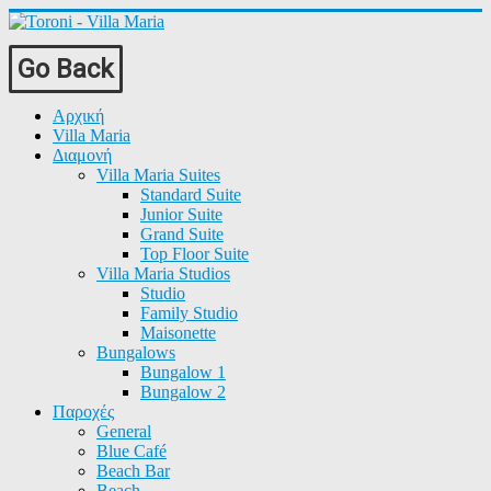
Go Back
Αρχική
Villa Maria
Διαμονή
Villa Maria Suites
Standard Suite
Junior Suite
Grand Suite
Top Floor Suite
Villa Maria Studios
Studio
Family Studio
Maisonette
Bungalows
Bungalow 1
Bungalow 2
Παροχές
General
Blue Café
Beach Bar
Beach