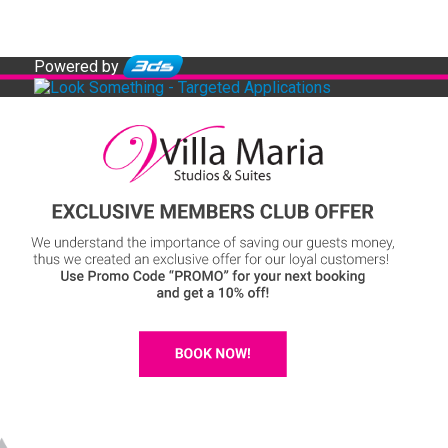
Powered by
e Members Club Offer