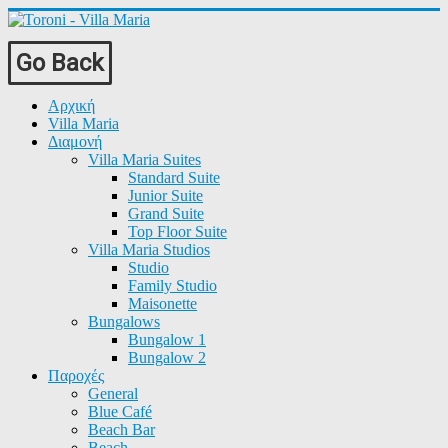
Go Back
Αρχική
Villa Maria
Διαμονή
Villa Maria Suites
Standard Suite
Junior Suite
Grand Suite
Top Floor Suite
Villa Maria Studios
Studio
Family Studio
Maisonette
Bungalows
Bungalow 1
Bungalow 2
Παροχές
General
Blue Café
Beach Bar
Beach