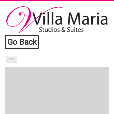
Go Back
Αρχική
Villa Maria
Διαμονή
Παροχές
Toroni
Επικοινωνία