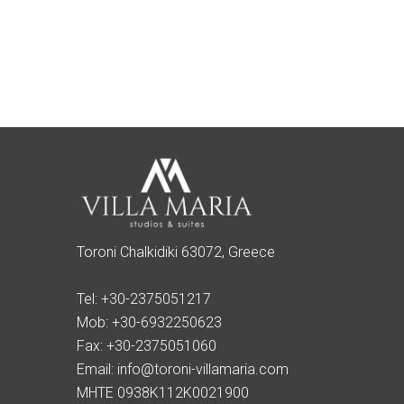
Toroni Chalkidiki 63072, Greece
Tel:
+30-2375051217
Mob:
+30-6932250623
Fax:
+30-2375051060
Email:
info@toroni-villamaria.com
MHTE 0938K112K0021900