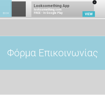
×
Looksomething App
looksomething.com
FREE - In Google Play
BOOK
VIEW
ΚΑΝΤΕ ΚΡΑΤΗΣΗ
Φόρμα Επικοινωνίας