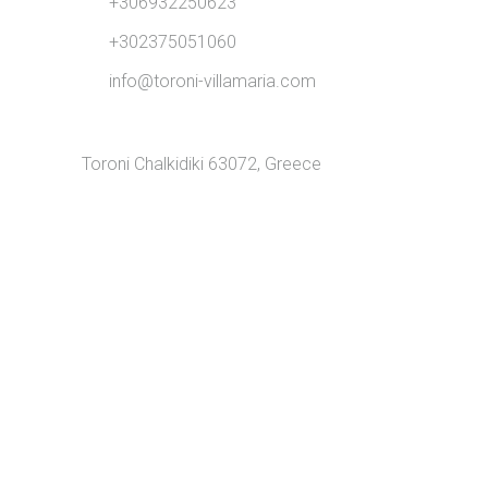
+306932250623
+302375051060
info@toroni-villamaria.com
Toroni Chalkidiki 63072, Greece