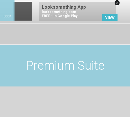
×
Looksomething App
looksomething.com
FREE - In Google Play
BOOK
VIEW
ΚΑΝΤΕ ΚΡΑΤΗΣΗ
Premium Suite