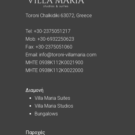
Toroni Chalkidiki 63072, Greece
Tel:
+30-2375051217
Mob:
+30-6932250623
Fax:
+30-2375051060
Email:
info@toroni-villamaria.com
MHTE 0938K112K0021900
MHTE 0938K112K0022000
Διαμονή
Villa Maria Suites
Villa Maria Studios
Bungalows
Παροχές