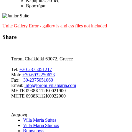
Κεραμικές εστίες
Βραστήρα
Unite Gallery Error - gallery js and css files not included
Share
Toroni Chalkidiki 63072, Greece
Tel:
+30-2375051217
Mob:
+30-6932250623
Fax:
+30-2375051060
Email:
info@toroni-villamaria.com
MHTE 0938K112K0021900
MHTE 0938K112K0022000
Διαμονή
Villa Maria Suites
Villa Maria Studios
Bungalows