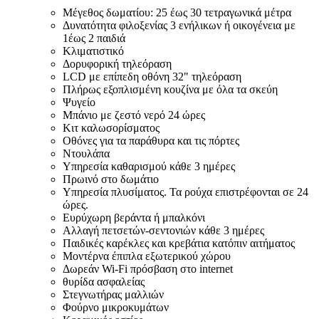
Μέγεθος δωματίου: 25 έως 30 τετραγωνικά μέτρα
Δυνατότητα φιλοξενίας 3 ενήλικων ή οικογένεια με
1έως 2 παιδιά
Κλιματιστικό
Δορυφορική τηλεόραση
LCD με επίπεδη οθόνη 32" τηλεόραση
Πλήρως εξοπλισμένη κουζίνα με όλα τα σκεύη
Ψυγείο
Μπάνιο με ζεστό νερό 24 ώρες
Κιτ καλωσορίσματος
Οθόνες για τα παράθυρα και τις πόρτες
Ντουλάπα
Υπηρεσία καθαρισμού κάθε 3 ημέρες
Πρωινό στο δωμάτιο
Υπηρεσία πλυσίματος. Τα ρούχα επιστρέφονται σε 24
ώρες.
Ευρύχωρη βεράντα ή μπαλκόνι
Αλλαγή πετσετών-σεντονιών κάθε 3 ημέρες
Παιδικές καρέκλες και κρεβάτια κατόπιν αιτήματος
Μοντέρνα έπιπλα εξωτερικού χώρου
Δωρεάν Wi-Fi πρόσβαση στο internet
θυρίδα ασφαλείας
Στεγνωτήρας μαλλιών
Φούρνο μικροκυμάτων