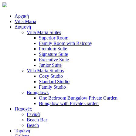
Αρχική
Villa Maria
Διαμονή
Villa Maria Suites
Superior Room
Family Room with Balcony
Premium Suite
Signature Suite
Executive Suite
Junior Suite
Villa Maria Studios
Cozy Studio
Standard Studio
Family Studio
Bungalows
One Bedroom Bungalow Private Garden
Bungalow with Private Garden
Παροχές
Γενικά
Beach Bar
Beach
Τορώνη