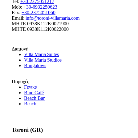
Tel:
+30-2375051217
Mob:
+30-6932250623
Fax:
+30-2375051060
Email:
info@toroni-villamaria.com
MHTE 0938K112K0021900
MHTE 0938K112K0022000
Διαμονή
Villa Maria Suites
Villa Maria Studios
Bungalows
Παροχές
Γενικά
Blue Café
Beach Bar
Beach
Toroni (GR)