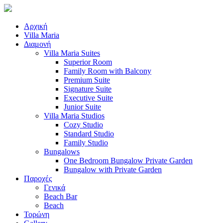
Αρχική
Villa Maria
Διαμονή
Villa Maria Suites
Superior Room
Family Room with Balcony
Premium Suite
Signature Suite
Executive Suite
Junior Suite
Villa Maria Studios
Cozy Studio
Standard Studio
Family Studio
Bungalows
One Bedroom Bungalow Private Garden
Bungalow with Private Garden
Παροχές
Γενικά
Beach Bar
Beach
Τορώνη