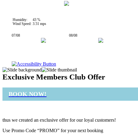
32 °C
Humidity:
43 %
Wind Speed:
3.51 mps
07/08
08/08
25° / 33°
26° / 32°
Exclusive Members Club Offer
BOOK NOW!
thus we created an exclusive offer for our loyal customers!
Use Promo Code “PROMO” for your next booking