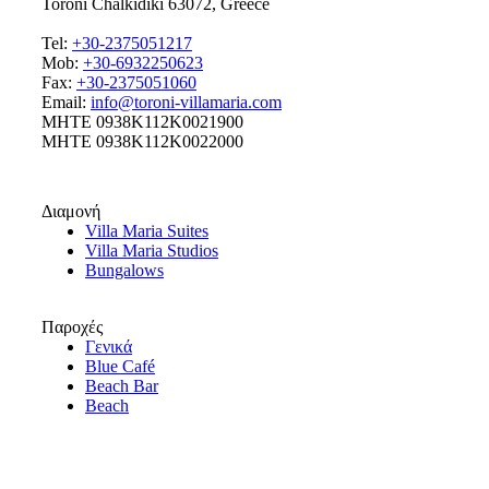
Toroni Chalkidiki 63072, Greece
Tel:
+30-2375051217
Mob:
+30-6932250623
Fax:
+30-2375051060
Email:
info@toroni-villamaria.com
MHTE 0938K112K0021900
MHTE 0938K112K0022000
Διαμονή
Villa Maria Suites
Villa Maria Studios
Bungalows
Παροχές
Γενικά
Blue Café
Beach Bar
Beach