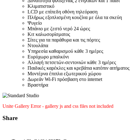
Δυνατότητα φιλοξενίας 2 ενήλικων και 1 παιδί
Κλιματιστικό
LCD με επίπεδη οθόνη τηλεόραση
Πλήρως εξοπλισμένη κουζίνα με όλα τα σκεύη
Ψυγείο
Μπάνιο με ζεστό νερό 24 ώρες
Κιτ καλωσορίσματος
Σίτες για τα παράθυρα και τις πόρτες
Ντουλάπα
Υπηρεσία καθαρισμού κάθε 3 ημέρες
Ευρύχωρο μπαλκόνι
Αλλαγή πετσετών-σεντονιών κάθε 3 ημέρες
Παιδικές καρέκλες και κρεβάτια κατόπιν αιτήματος
Μοντέρνα έπιπλα εξωτερικού χώρου
Δωρεάν Wi-Fi πρόσβαση στο internet
Βραστήρα
Unite Gallery Error - gallery js and css files not included
Share