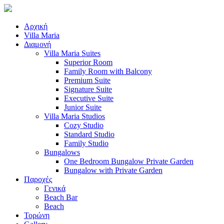
Αρχική
Villa Maria
Διαμονή
Villa Maria Suites
Superior Room
Family Room with Balcony
Premium Suite
Signature Suite
Executive Suite
Junior Suite
Villa Maria Studios
Cozy Studio
Standard Studio
Family Studio
Bungalows
One Bedroom Bungalow Private Garden
Bungalow with Private Garden
Παροχές
Γενικά
Beach Bar
Beach
Τορώνη