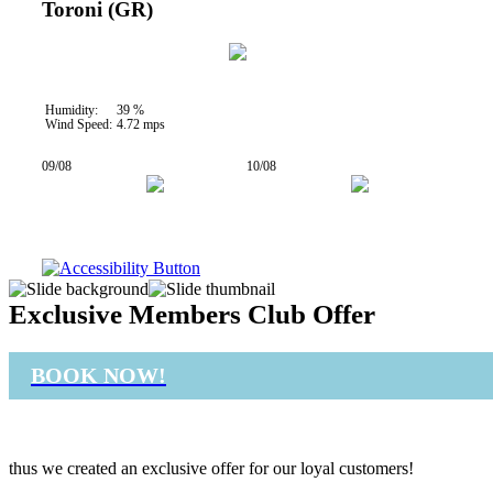
Toroni (GR)
36 °C
Humidity:
39 %
Wind Speed:
4.72 mps
09/08
10/08
27° / 34°
25° / 31°
Exclusive Members Club Offer
BOOK NOW!
thus we created an exclusive offer for our loyal customers!